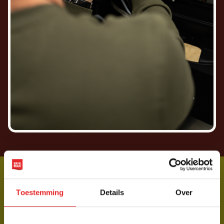
Duurzaamheid
Toestemming
Details
Over
HEERLIJKE KOFFIE VAN DE
natuur,