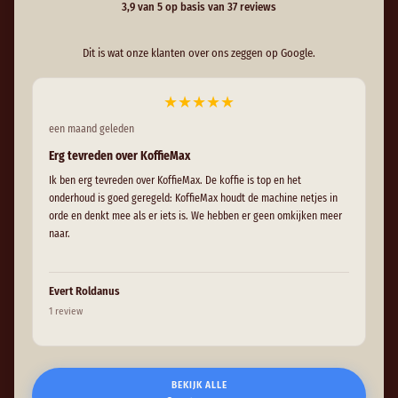
3,9 van 5 op basis van 37 reviews
Dit is wat onze klanten over ons zeggen op Google.
★
★
★
★
★
een maand geleden
rec
Erg tevreden over KoffieMax
Hee
Ik ben erg tevreden over KoffieMax. De koffie is top en het
Hee
onderhoud is goed geregeld: KoffieMax houdt de machine netjes in
ech
orde en denkt mee als er iets is. We hebben er geen omkijken meer
naar.
Evert Roldanus
Ar
1 review
1 r
BEKIJK ALLE