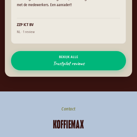
met de medewerkers. Een aanrader!!
ZZP ICT BV
Tho
NL · 1 review
NL 
BEKIJK ALLE
Trustpilot reviews
Contact
KOFFIEMAX