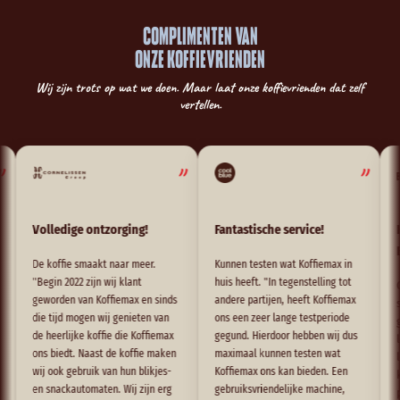
COMPLIMENTEN VAN
ONZE KOFFIEVRIENDEN
Wij zijn trots op wat we doen. Maar laat onze koffievrienden dat zelf
vertellen.
"
"
Volledige ontzorging!
Fantastische service!
Het v
Butch
De koffie smaakt naar meer.
Kunnen testen wat Koffiemax in
"Begin 2022 zijn wij klant
huis heeft. "In tegenstelling tot
Group 
geworden van Koffiemax en sinds
andere partijen, heeft Koffiemax
slager
die tijd mogen wij genieten van
ons een zeer lange testperiode
gaan v
de heerlijke koffie die Koffiemax
gegund. Hierdoor hebben wij dus
lekker
ons biedt. Naast de koffie maken
maximaal kunnen testen wat
levere
wij ook gebruik van hun blikjes-
Koffiemax ons kan bieden. Een
kwalit
en snackautomaten. Wij zijn erg
gebruiksvriendelijke machine,
produc