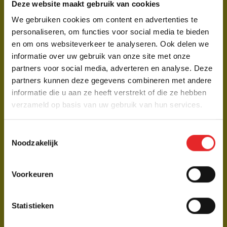
DUS DAAR DOEN WE GRAAG IETS
Deze website maakt gebruik van cookies
VOOR TERUG
We gebruiken cookies om content en advertenties te
personaliseren, om functies voor social media te bieden
Al onze koffie, thee en cacaoproducten zijn 100% Rainforest Alliance of 100%
en om ons websiteverkeer te analyseren. Ook delen we
Fairtrade gecertificeerd. Dit betekent dat we niet alleen zorgen voor een
informatie over uw gebruik van onze site met onze
uitstekende smaak, maar ook bijdragen aan een duurzame toekomst voor
partners voor social media, adverteren en analyse. Deze
boeren en hun gemeenschappen. Met elke slok steun je een eerlijke handel en
partners kunnen deze gegevens combineren met andere
een gezonder milieu.
informatie die u aan ze heeft verstrekt of die ze hebben
verzameld op basis van uw gebruik van hun services.
Meer over
Duurzaamheid
Toestemmingsselectie
Noodzakelijk
Voorkeuren
Statistieken