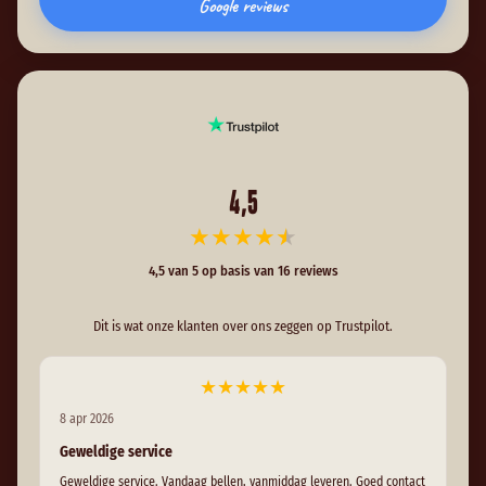
Google reviews
4,5
★
★
★
★
★
4,5 van 5 op basis van 16 reviews
Dit is wat onze klanten over ons zeggen op Trustpilot.
★
★
★
★
★
8 apr 2026
30 
Geweldige service
He
Geweldige service. Vandaag bellen, vanmiddag leveren. Goed contact
Hee