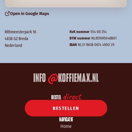
Open in Google Maps
Rithmeesterpark 16
KvK nummer
554 08 354
BTW nummer
NL851695048B01
4838 GZ Breda
IBAN
NL31 INGB 0674 4900 29
Nederland
@
INFO
KOFFIEMAX.NL
direct
BESTEL
BESTELLEN
NAVIGATIE
Home