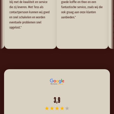
blij met de kwaliteit en service
goede koffie en thee en een
die zij leveren. Met Tess als
fantastische service, zoals wij die
contactpersoon kunnen wij goed
ook graag aan onze klanten
Result
en snel schakelen en worden
aanbieden."
sprek
eventuele problemen snel
koffie
opgelost."
onde
beste
3,9
★
★
★
★
★